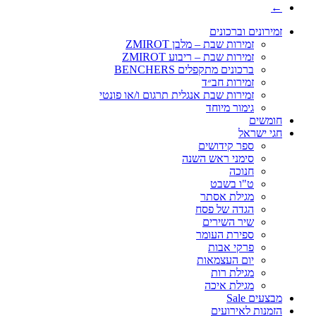
←
זמירונים וברכונים
זמירות שבת – מלבן ZMIROT
זמירות שבת – ריבוע ZMIROT
ברכונים מתקפלים BENCHERS
זמירות חב״ד
זמירות שבת אנגלית תרגום ו/או פונטי
גימור מיוחד
חומשים
חגי ישראל
ספר קידושים
סימני ראש השנה
חנוכה
ט"ו בשבט
מגילת אסתר
הגדה של פסח
שיר השירים
ספירת העומר
פרקי אבות
יום העצמאות
מגילת רות
מגילת איכה
מבצעים Sale
הזמנות לאירועים