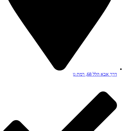
דרך אבא הלל 68, רמת גן