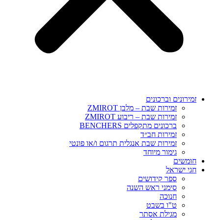
זמירונים וברכונים
זמירות שבת – מלבן ZMIROT
זמירות שבת – ריבוע ZMIROT
ברכונים מתקפלים BENCHERS
זמירות חב״ד
זמירות שבת אנגלית תרגום ו/או פונטי
גימור מיוחד
חומשים
חגי ישראל
ספר קידושים
סימני ראש השנה
חנוכה
ט"ו בשבט
מגילת אסתר