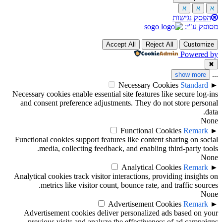
א
א
א
הפסק נגישות
מסופק ע"י:
Accept All
Reject All
Customize
Powered by
✖
...
show more
Necessary Cookies
Standard
►
Necessary cookies enable essential site features like secure log-ins
and consent preference adjustments. They do not store personal
data.
None
Functional Cookies
Remark
►
Functional cookies support features like content sharing on social
media, collecting feedback, and enabling third-party tools.
None
Analytical Cookies
Remark
►
Analytical cookies track visitor interactions, providing insights on
metrics like visitor count, bounce rate, and traffic sources.
None
Advertisement Cookies
Remark
►
Advertisement cookies deliver personalized ads based on your
previous visits and analyze the effectiveness of ad campaigns.