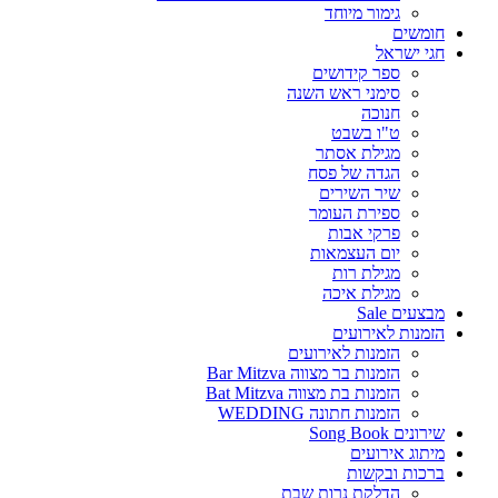
גימור מיוחד
חומשים
חגי ישראל
ספר קידושים
סימני ראש השנה
חנוכה
ט"ו בשבט
מגילת אסתר
הגדה של פסח
שיר השירים
ספירת העומר
פרקי אבות
יום העצמאות
מגילת רות
מגילת איכה
מבצעים Sale
הזמנות לאירועים
הזמנות לאירועים
הזמנות בר מצווה Bar Mitzva
הזמנות בת מצווה Bat Mitzva
הזמנות חתונה WEDDING
שירונים Song Book
מיתוג אירועים
ברכות ובקשות
הדלקת נרות שבת