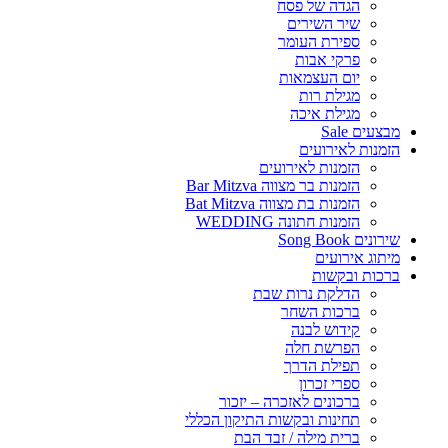
הגדה של פסח
שיר השירים
ספירת העומר
פרקי אבות
יום העצמאות
מגילת רות
מגילת איכה
מבצעים Sale
הזמנות לאירועים
הזמנות לאירועים
הזמנות בר מצווה Bar Mitzva
הזמנות בת מצווה Bat Mitzva
הזמנות חתונה WEDDING
שירונים Song Book
מיתוג אירועים
ברכות ובקשות
הדלקת נרות שבת
ברכות השחר
קידוש לבנה
הפרשת חלה
תפילת הדרך
ספרי זכרון
ברכונים לאזכרה – יזכור
תחינות ובקשות התיקון הכללי
ברית מילה / זבד הבת