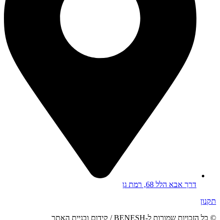
דרך אבא הלל 68, רמת גן
תקנון
© כל הזכויות שמורות ל-BENESH / קידום ובניית האתר