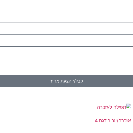
קבל/י הצעת מחיר
אזכרה/יזכור דגם 4