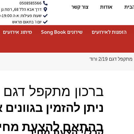
0508585566
בית
אודות
צור קשר
דרך אבא הלל 68, רמת גן
שעות פעילות: א-ה 9:00-19:00
יום ו׳ בתאום מראש
הזמנות לאירועים
שירונים Song Book
מיתוג אירועים
קפל דגם 2/19 ורוד
ברכון מתקפל דגם 2/19 ורוד
ניתן להזמין בגוונים 
בהתאם להצעת מחי
קבל/י הצעת מחיר