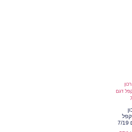
ן
פל
7/